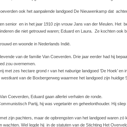
n Coeverden ook het aanpalende landgoed De Nieuwenkamp dat
achte
en senior
en in het jaar 1910 zijn vrouw Jans van der Meulen. Het
b
nderen die niet getrouwd waren; Eduard en Laura.
Ze kochten ook bo
rouwd en woonde in Nederlands Indië.
evende van de familie Van Coeverden. Drie jaar eerder had hij bepaald
goed zou overnemen.
erij met zes hectare grond r van het naburige landgoed ‘De Hoek’ en 
 westkant van de Boxbergerweg waarmee het landgoed zijn huidige 9
e Van Coeverden, Eduard gaan allerlei verhalen de ronde.
Communistisch Partij, hij was vegetariër en geheelonthouder. Hij sliep
et zijn pachters, maar de opbrengsten van het landgoed waren zó ka
n wachten. Wel legde hij
in de statuten van de Stichting Het Overvel