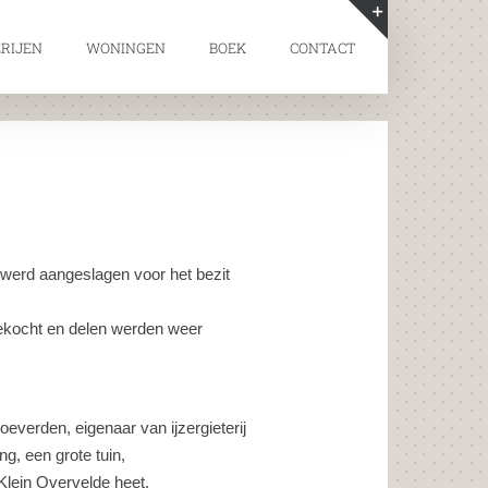
RIJEN
WONINGEN
BOEK
CONTACT
Toggle
Sliding
Bar
Area
 werd aangeslagen voor het bezit
ekocht en delen werden weer
verden, eigenaar van ijzergieterij
g, een grote tuin,
lein Overvelde heet.